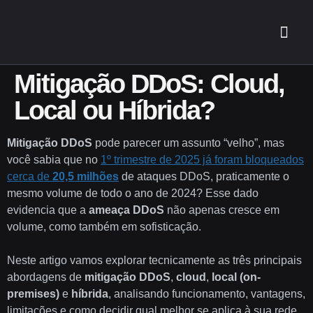
Mitigação DDoS: Cloud,
Local ou Híbrida?
Mitigação DDoS
pode parecer um assunto “velho”, mas
você sabia que no
1º trimestre de 2025 já foram bloqueados
cerca de
20,5 milhões
de ataques DDoS, praticamente o
mesmo volume de todo o ano de 2024? Esse dado
evidencia que a
ameaça DDoS
não apenas cresce em
volume, como também em sofisticação.
Neste artigo vamos explorar tecnicamente as três principais
abordagens de
mitigação DDoS
,
cloud
,
local (on-
premises)
e
híbrida
, analisando funcionamento, vantagens,
limitações e como decidir qual melhor se aplica à sua rede.