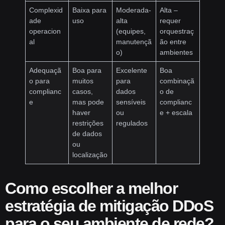
Complexid
Baixa para
Moderada-
Alta –
ade
uso
alta
requer
operacion
(equipes,
orquestraç
al
manutençã
ão entre
o)
ambientes
Adequaçã
Boa para
Excelente
Boa
o para
muitos
para
combinaçã
complianc
casos,
dados
o de
e
mas pode
sensíveis
complianc
haver
ou
e + escala
restrições
regulados
de dados
ou
localização
Como escolher a melhor
estratégia de
mitigação DDoS
para o seu ambiente de rede?