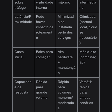
sobre
visibilidade
máximo
intermediá
tráfego
interna
rio
Latência/P
Pode
Minimizad
Otimizada
roximidade
haver
a se
(normal
impacto de
instalada
local, cloud
roteament
perto dos
se
o
serviços
necessário
)
Custo
Baixo para
Alto
Médio-alto
inicial
começar
hardware
(combinaç
+
ão)
manutençã
o
Capacidad
Rápida
Rápida
Versátil:
e de
para
para
rápida
resposta
grande
volumes
para
volume
menores/
ambos
moderado
cenários
s