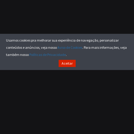
Usamos cookies pra melhorar sua experiência de navegação, personalizar
conteúdos e anúncios, veja nosso
Aviso de Cookies
. Para mais informações, veja
também nosso
Políticas de Privacidade
.
Aceitar
TAR
Acompanhe as nossas